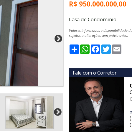
R$ 950.000.000,00
Casa de Condomínio
Valores informados e disponibilidade d
sujeitos a alterações sem prévio aviso.
Share
WhatsApp
Facebook
Twitter
Emai
Fale com o Corretor
C
o