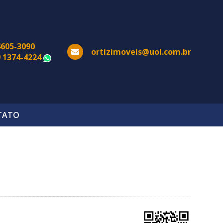
4605-3090
ortizimoveis@uol.com.br
9 1374-4224
WhatsApp
TATO