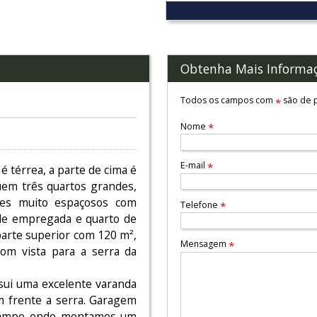
Obtenha Mais Informa
Todos os campos com
são de p
*
Nome
*
E-mail
*
é térrea, a parte de cima é
uem três quartos grandes,
tes muito espaçosos com
Telefone
*
 de empregada e quarto de
parte superior com 120 m²,
Mensagem
*
om vista para a serra da
sui uma excelente varanda
m frente a serra. Garagem
 campo onde montamos um