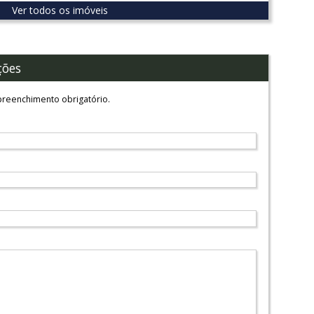
Ver todos os imóveis
ções
reenchimento obrigatório.