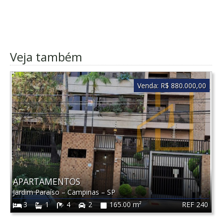
Veja também
Venda:
R$ 880.000,00
APARTAMENTOS
Jardim Paraíso
–
Campinas
–
SP
REF 240
3
1
4
2
165.00 m²