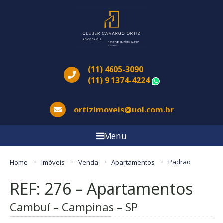
(11) 4605-3090
(11) 9 1374-4224
WhatsApp
ortizimoveis@uol.com.br
Menu
Home
Imóveis
Venda
Apartamentos
Padrão
REF: 276 – Apartamentos
Cambuí – Campinas – SP