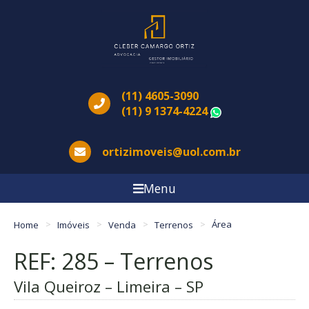
(11) 4605-3090
(11) 9 1374-4224
WhatsApp
ortizimoveis@uol.com.br
Menu
Home
Imóveis
Venda
Terrenos
Área
REF: 285 – Terrenos
Vila Queiroz – Limeira – SP