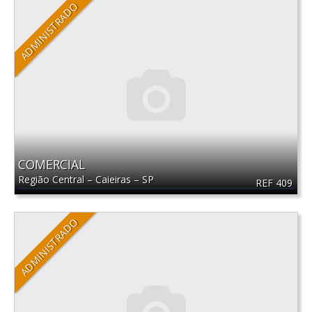
ADMINISTRADO
COMERCIAL
Região Central
–
Caieiras
–
SP
REF 409
ADMINISTRADO