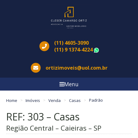
(11) 4605-3090
(11) 9 1374-4224
WhatsApp
ortizimoveis@uol.com.br
Menu
Home
Imóveis
Venda
Casas
Padrão
REF: 303 – Casas
Região Central – Caieiras – SP