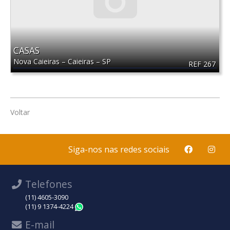
CASAS
Nova Caieiras
–
Caieiras
–
SP
REF 267
Voltar
Siga-nos nas redes sociais
Telefones
(11) 4605-3090
(11) 9 1374-4224
WhatsApp
E-mail