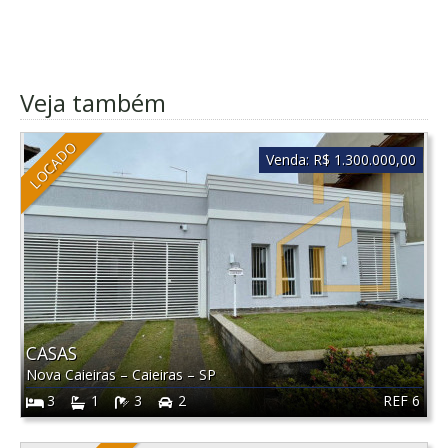
Veja também
LOCADO
Venda:
R$ 1.300.000,00
CASAS
Nova Caieiras
–
Caieiras
–
SP
REF 6
3
1
3
2