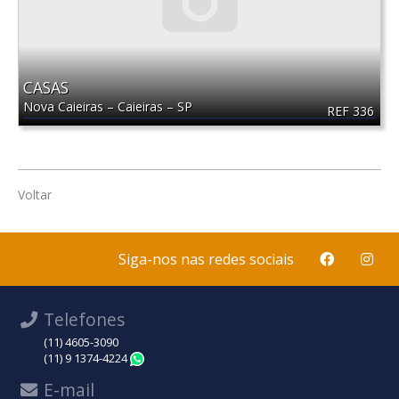
CASAS
Nova Caieiras
–
Caieiras
–
SP
REF 336
Voltar
Siga-nos nas redes sociais
Telefones
(11) 4605-3090
(11) 9 1374-4224
WhatsApp
E-mail