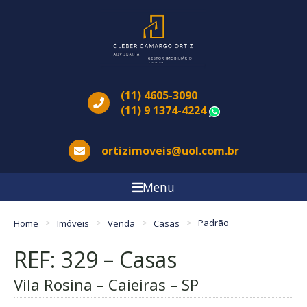
(11) 4605-3090
(11) 9 1374-4224
WhatsApp
ortizimoveis@uol.com.br
Menu
Home
Imóveis
Venda
Casas
Padrão
REF: 329 – Casas
Vila Rosina – Caieiras – SP