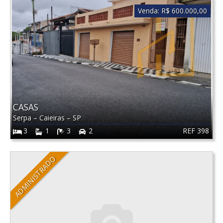
Venda:
R$ 600.000,00
CASAS
Serpa
–
Caieiras
–
SP
REF 398
3
1
3
2
ADMINISTRADO