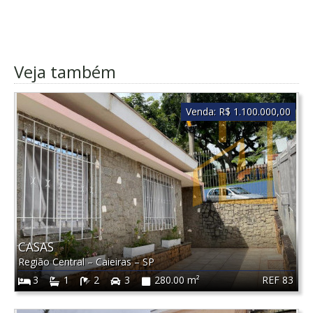
Veja também
Venda:
R$ 1.100.000,00
CASAS
Região Central
–
Caieiras
–
SP
REF 83
3
1
2
3
280.00 m²