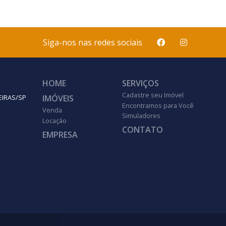
Siga-nos nas redes sociais
HOME
SERVIÇOS
Cadastre seu Imóvel
IMÓVEIS
EIRAS/SP
Encontramos para Você
Venda
Simuladores
Locação
CONTATO
EMPRESA