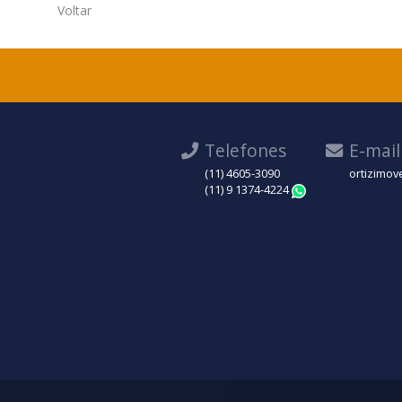
Voltar
Telefones
E-mail
(11) 4605-3090
ortizimov
(11) 9 1374-4224
WhatsApp