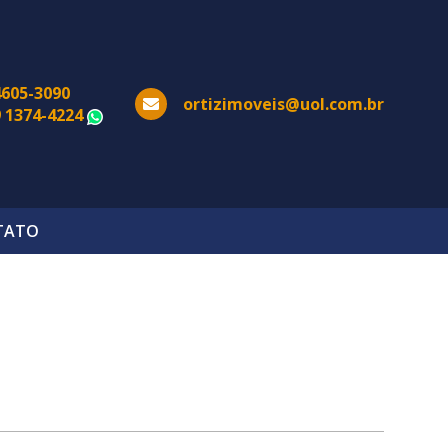
4605-3090
ortizimoveis@uol.com.br
9 1374-4224
WhatsApp
TATO