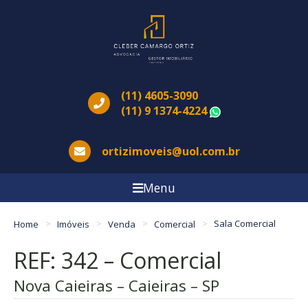
(11) 4605-3090
(11) 9 1374-4224
WhatsApp
ortizimoveis@uol.com.br
Menu
Home
Imóveis
Venda
Comercial
Sala Comercial
REF: 342 – Comercial
Nova Caieiras – Caieiras – SP