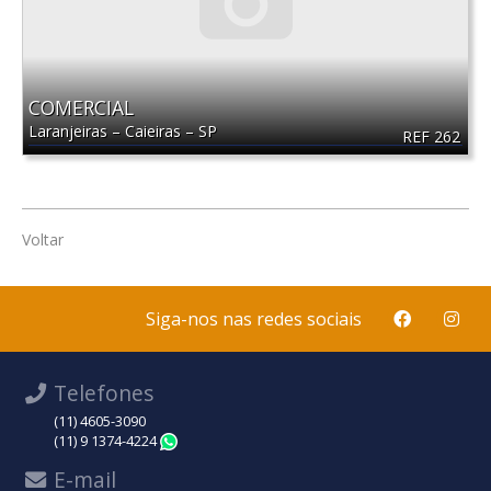
COMERCIAL
Laranjeiras
–
Caieiras
–
SP
REF 262
Voltar
Siga-nos nas redes sociais
Telefones
(11) 4605-3090
(11) 9 1374-4224
WhatsApp
E-mail