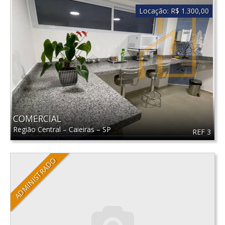
Locação:
R$ 1.300,00
COMERCIAL
Região Central
–
Caieiras
–
SP
REF 3
ADMINISTRADO