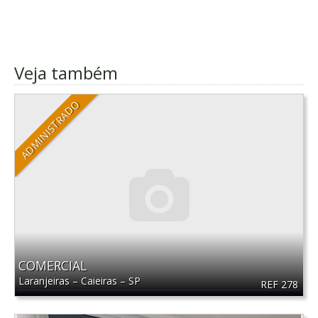
Veja também
ADMINISTRADO
COMERCIAL
Laranjeiras
–
Caieiras
–
SP
REF 278