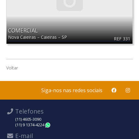
COMERCIAL
Nova Caieiras
–
Caieiras
–
SP
REF 331
Voltar
Siga-nos nas redes sociais
Telefones
(11) 4605-3090
(11) 9 1374-4224
WhatsApp
E-mail