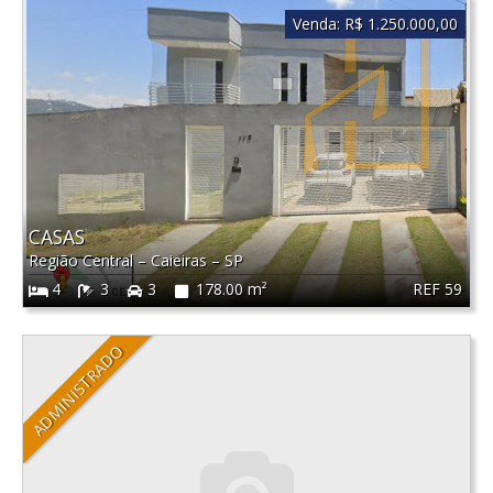
Venda:
R$ 1.250.000,00
CASAS
Região Central
–
Caieiras
–
SP
REF 59
4
3
3
178.00 m²
ADMINISTRADO