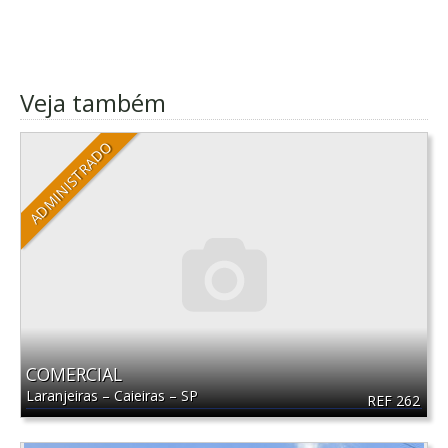
Veja também
ADMINISTRADO
COMERCIAL
Laranjeiras
–
Caieiras
–
SP
REF 262