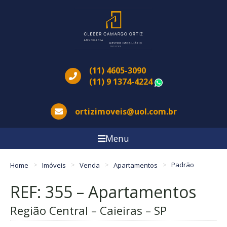
(11) 4605-3090
(11) 9 1374-4224
WhatsApp
ortizimoveis@uol.com.br
Menu
Home
Imóveis
Venda
Apartamentos
Padrão
REF: 355 – Apartamentos
Região Central – Caieiras – SP