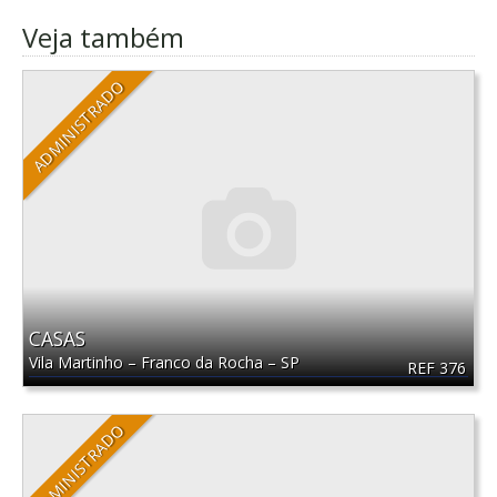
Veja também
ADMINISTRADO
CASAS
Vila Martinho
–
Franco da Rocha
–
SP
REF 376
ADMINISTRADO