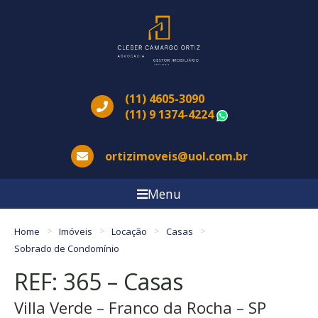
(11) 4605-3090
(11) 9 1374-4224
WhatsApp
ortizimoveis@uol.com.br
Menu
Home
Imóveis
Locação
Casas
Sobrado de Condomínio
REF: 365 – Casas
Villa Verde – Franco da Rocha – SP