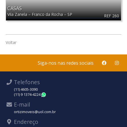
CASAS
Vila Zanela
–
Franco da Rocha
–
SP
REF 260
Voltar
Siga-nos nas redes sociais
Telefones
(11) 4605-3090
(11) 9 1374-4224
WhatsApp
E-mail
ortizimoveis@uol.com.br
Endereço