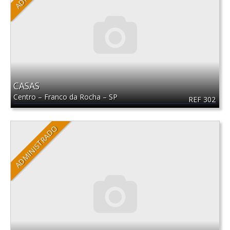
CASAS
Centro
–
Franco da Rocha
–
SP
REF 302
ADMINISTRADO