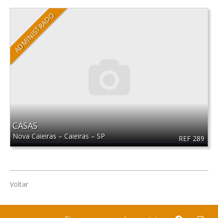
ADMINISTRADO
CASAS
Nova Caieiras
–
Caieiras
–
SP
REF 289
Voltar