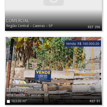
COMERCIAL
Região Central
–
Caieiras
–
SP
REF 396
Venda:
R$ 160.000,00
TERRENOS
Vera Tereza
–
Caieiras
–
SP
REF 91
163.00 m²