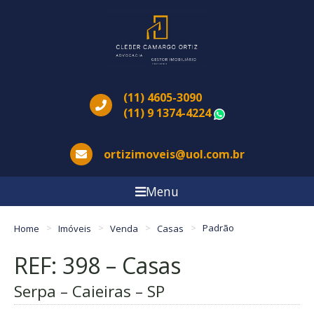
(11) 4605-3090
(11) 9 1374-4224
WhatsApp
ortizimoveis@uol.com.br
Menu
Home
Imóveis
Venda
Casas
Padrão
REF: 398 – Casas
Serpa – Caieiras – SP