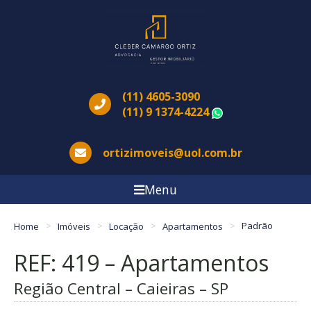
(11) 4605-3090
(11) 9 1374-4224
WhatsApp
ortizimoveis@uol.com.br
Menu
Home
Imóveis
Locação
Apartamentos
Padrão
REF: 419 – Apartamentos
Região Central – Caieiras – SP