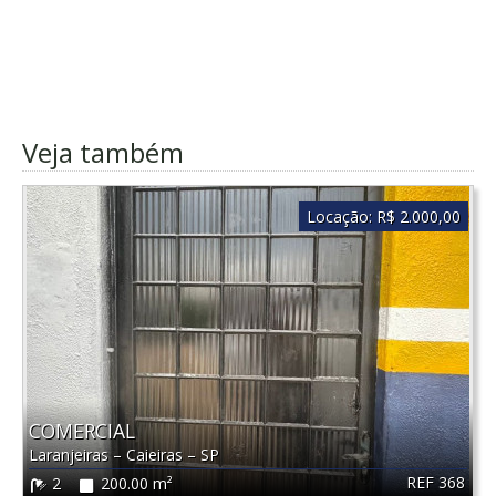
Veja também
Locação:
R$ 2.000,00
COMERCIAL
Laranjeiras
–
Caieiras
–
SP
REF 368
2
200.00 m²