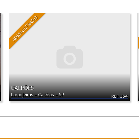
ADMINISTRADO
GALPÕES
Laranjeiras
–
Caieiras
–
SP
REF 354