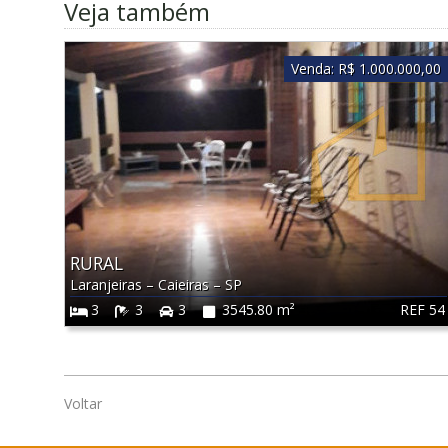
Veja também
Venda:
R$ 1.000.000,00
RURAL
Laranjeiras
–
Caieiras
–
SP
REF 54
3
3
3
3545.80 m²
Voltar