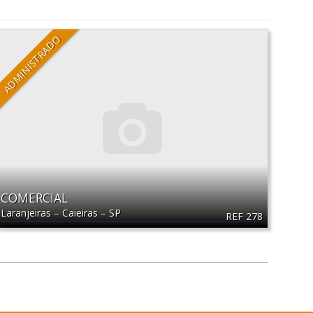
ADMINISTRADO
COMERCIAL
Laranjeiras
–
Caieiras
–
SP
REF 278