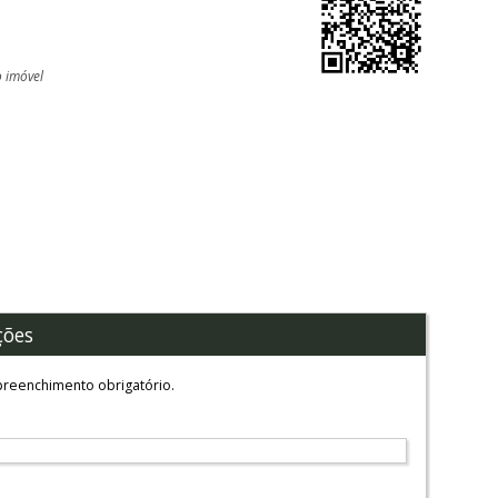
o imóvel
l
ções
reenchimento obrigatório.