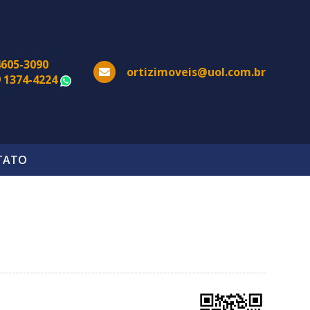
4605-3090
ortizimoveis@uol.com.br
9 1374-4224
WhatsApp
TATO