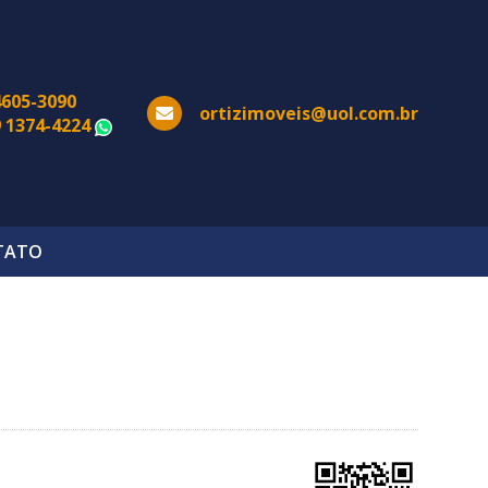
4605-3090
ortizimoveis@uol.com.br
9 1374-4224
WhatsApp
TATO