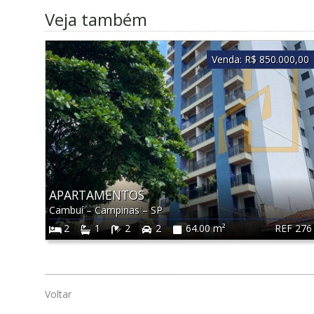
Veja também
Venda:
R$ 850.000,00
APARTAMENTOS
Cambuí
–
Campinas
–
SP
REF 276
2
1
2
2
64.00 m²
Voltar