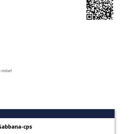
o imóvel
l
Gabbana-cps