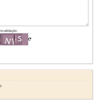
ra validação:
o