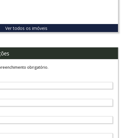
Ver todos os imóveis
ções
reenchimento obrigatório.