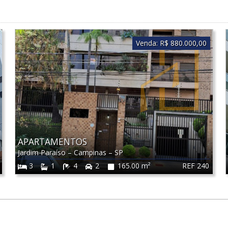
Venda:
R$ 880.000,00
APARTAMENTOS
Jardim Paraíso
–
Campinas
–
SP
REF 240
3
1
4
2
165.00 m²