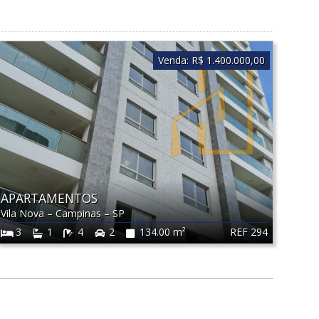
Venda:
R$ 1.400.000,00
APARTAMENTOS
Vila Nova
–
Campinas
–
SP
REF 294
3
1
4
2
134.00 m²