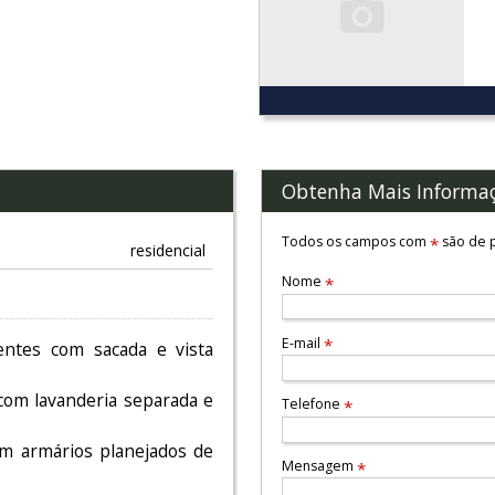
Obtenha Mais Informa
Todos os campos com
são de p
*
residencial
Nome
*
E-mail
*
entes com sacada e vista
com lavanderia separada e
Telefone
*
om armários planejados de
Mensagem
*