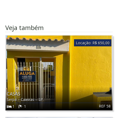
Veja também
Locação:
R$ 650,00
CASAS
Serpa
–
Caieiras
–
SP
REF 58
1
1