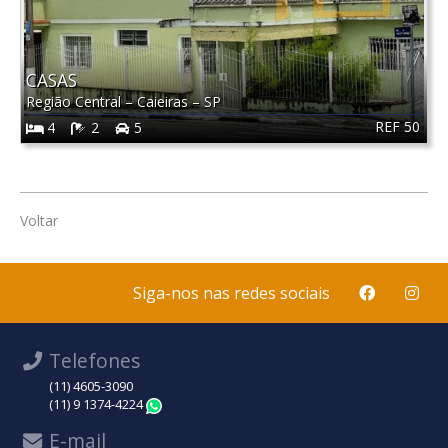
CASAS
Região Central
–
Caieiras
–
SP
REF 50
4
2
5
Voltar
Siga-nos nas redes sociais
Telefones
(11) 4605-3090
(11) 9 1374-4224
WhatsApp
E-mail