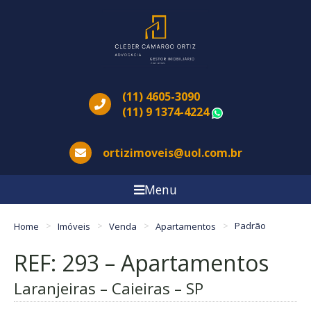
(11) 4605-3090
(11) 9 1374-4224
WhatsApp
ortizimoveis@uol.com.br
Menu
Home
Imóveis
Venda
Apartamentos
Padrão
REF: 293 – Apartamentos
Laranjeiras – Caieiras – SP