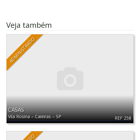
Veja também
ADMINISTRADO
CASAS
Vila Rosina
–
Caieiras
–
SP
REF 258