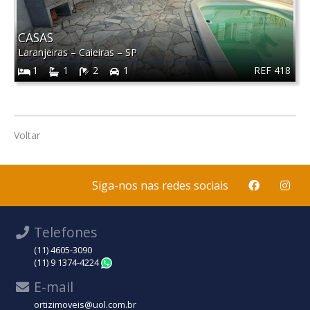
CASAS
Laranjeiras
–
Caieiras
–
SP
REF 418
1
1
2
1
Voltar
Siga-nos nas redes sociais
Telefones
(11) 4605-3090
(11) 9 1374-4224
WhatsApp
E-mail
ortizimoveis@uol.com.br