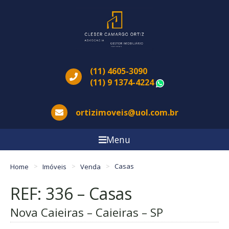
(11) 4605-3090
(11) 9 1374-4224
WhatsApp
ortizimoveis@uol.com.br
Menu
Home
Imóveis
Venda
Casas
REF: 336 – Casas
Nova Caieiras – Caieiras – SP