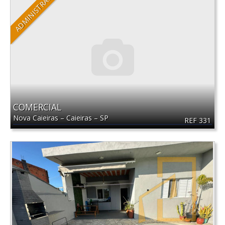
ADMINISTRADO
COMERCIAL
Nova Caieiras
–
Caieiras
–
SP
REF 331